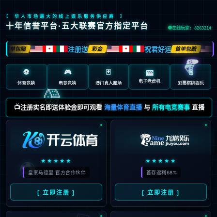
[ 华人市场最大的线上娱乐服务供应商 ]
十年信誉平台·五大联赛官方指定平台
在线玩家: 8263214
注册送
祝君好运
首单包赔
彩金
首单包赔
🍁
🍁

🎮
⚽
🎮
🃏
🀄️
🎰
电子老虎机
体育竞猜
电竞竞猜
澳门真人赌场
彩票棋牌娱乐
🎲
📺注册实名即送体验金即可观看
海量体育直播
与
所有电竞赛事
直播
⚽
★★★★★
★★★★★
皇家马德里 官方合作伙伴
首存返利68%
[ 立即注册 ]
[ 立即注册 ]