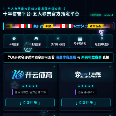
[ 华人市场最大的线上娱乐服务供应商 ]
十年信誉平台·五大联赛官方指定平台
在线玩家: 8263214
🎮
注册送
祝君好运
单包赔
彩金
首单包赔
🍁
🍁
🍁
⚽
🎮
🃏
🀄️
🎰
🎲
电子老虎机
体育竞猜
电竞竞猜
澳门真人赌场
彩票棋牌娱乐
📺注册实名即送体验金即可观看
海量体育直播
与
所有电竞赛事
直播
⚽
★★★★★
★★★★★
皇家马德里 官方合作伙伴
首存返利68%
[ 立即注册 ]
[ 立即注册 ]
🃏