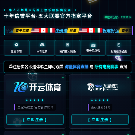
[ 华人市场最大的线上娱乐服务供应商 ]
十年信誉平台·五大联赛官方指定平台
在线玩家: 8263214
君好运
注册送
祝君好运
首单包赔
彩金
首单包赔
🍁
🍁
⚽
🎮
🃏
🀄️
🎰
🎮
电子老虎机
体育竞猜
电竞竞猜
澳门真人赌场
彩票棋牌娱乐
📺注册实名即送体验金即可观看
海量体育直播
与
所有电竞赛事
直播
🎲
★★★★★
★★★★★
皇家马德里 官方合作伙伴
首存返利68%
⚽
[ 立即注册 ]
[ 立即注册 ]