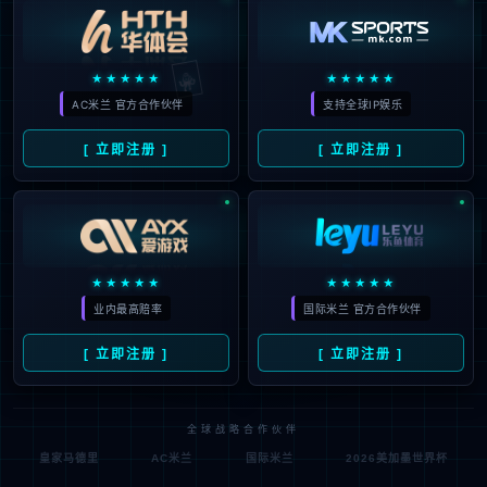
🃏
★★★★★
★★★★★
AC米兰 官方合作伙伴
支持全球IP娱乐
[ 立即注册 ]
[ 立即注册 ]
★★★★★
★★★★★
业内最高赔率
国际米兰 官方合作伙伴
[ 立即注册 ]
[ 立即注册 ]
全球战略合作伙伴
皇家马德里
AC米兰
国际米兰
2026美加墨世界杯